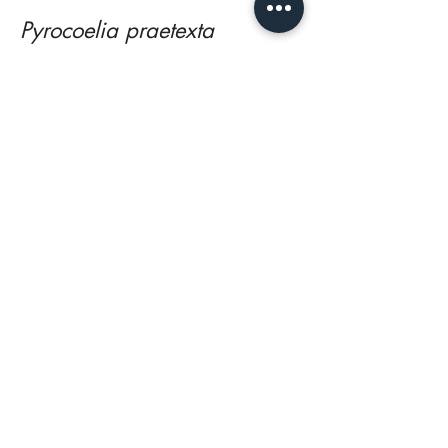
Pyrocoelia praetexta
山窗螢
（綠光）
這裡出現的 7 種螢火蟲之一。
Vesta impressicollis
赤腹櫛角螢 (發光2次模式)
這裡出現的 7 種螢火蟲之一。