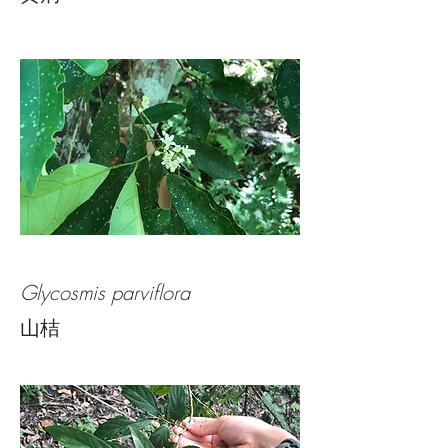
Glycosmis parviflora
山桔