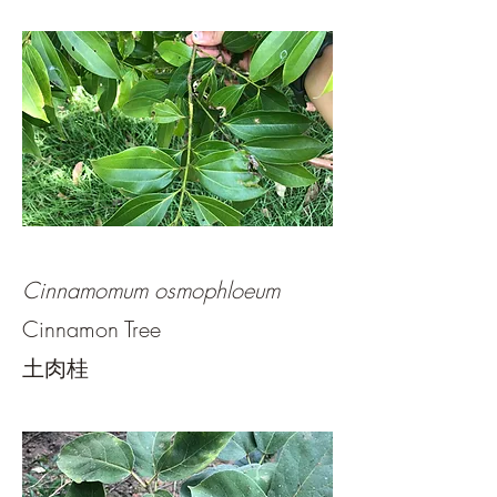
Cinnamomum osmophloeum
Cinnamon Tree
​土肉桂