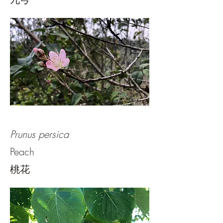
Prunus persica
Peach
桃花