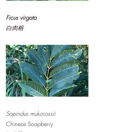
Ficus virgata
白肉榕
Sapindus mukorossii
Chinese Soapberry