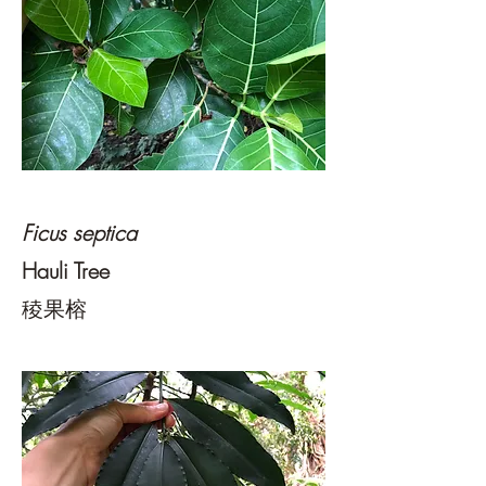
Ficus septica
Hauli Tree
稜果榕