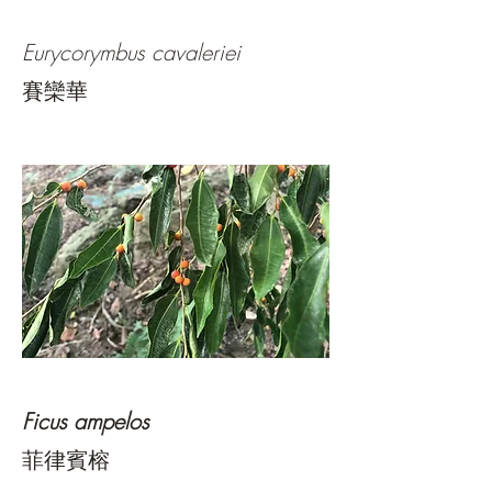
Eurycorymbus cavaleriei
賽欒華
Ficus ampelos
​菲律賓榕