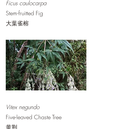
Ficus caulocarpa
Stem-fruitted Fig
大葉雀榕
Vitex negundo
Five-leaved Chaste Tree
黄荆