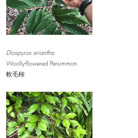
Diospyros eriantha
Woolly-flowered Persimmon
軟毛柿