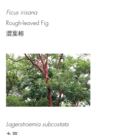
Ficus irisana
Rough-leaved Fig
澀葉榕
Lagerstroemia subcostata​
九芎