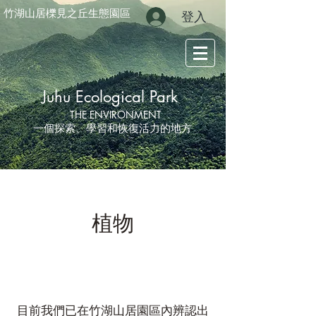
竹湖山居櫟見之丘生態園區
登入
Juhu Ecological Park
THE ENVIRONMENT
一個探索、學習和恢復活力的地方
植物
目前我們已在竹湖山居園區內辨認出