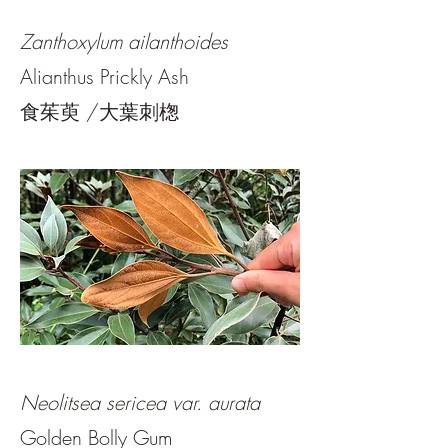
Zanthoxylum ailanthoides
Alianthus Prickly Ash
食茱萸 /大葉刺楤
Neolitsea sericea var. aurata
Golden Bolly Gum