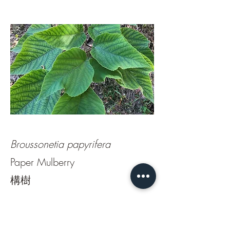
Broussonetia papyrifera
Paper Mulberry
構樹