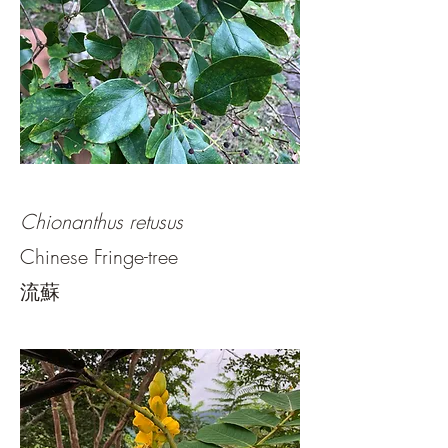
Chionanthus retusus
Chinese Fringe-tree
流蘇