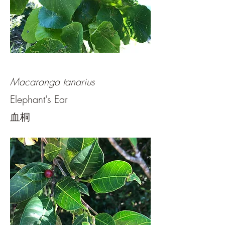
Macaranga tanarius
Elephant's Ear
血桐