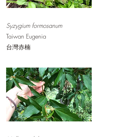
Syzygium formosanum
Taiwan Eugenia
台灣赤楠