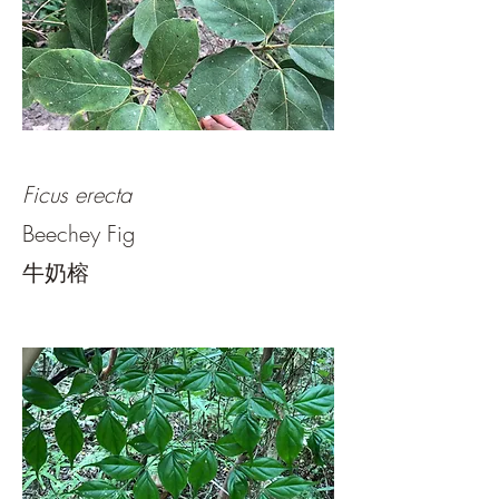
Ficus erecta
Beechey Fig
牛奶榕