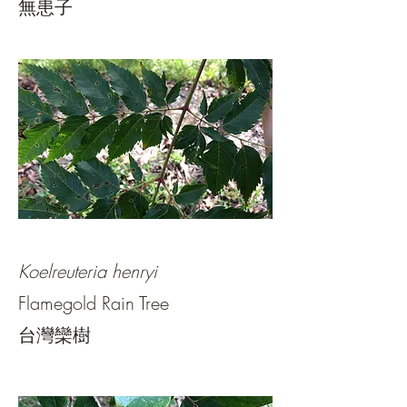
無患子
Koelreuteria henryi
Flamegold Rain Tree
台灣欒樹