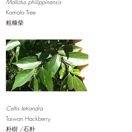
Mallotus philippinensis
Kamala Tree
粗糠柴
Celtis tetrandra
Taiwan Hackberry
朴樹 /石朴