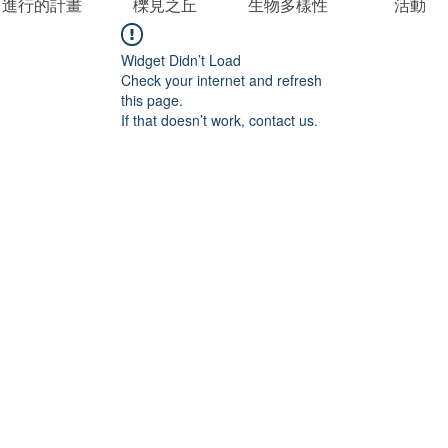
進行的計畫
櫟見之丘
生物多樣性
活動
Widget Didn’t Load
Check your internet and refresh
this page.
If that doesn’t work, contact us.